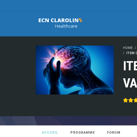
HOME
ITEM 
IT
VA
ACCUEIL
PROGRAMME
FORUM