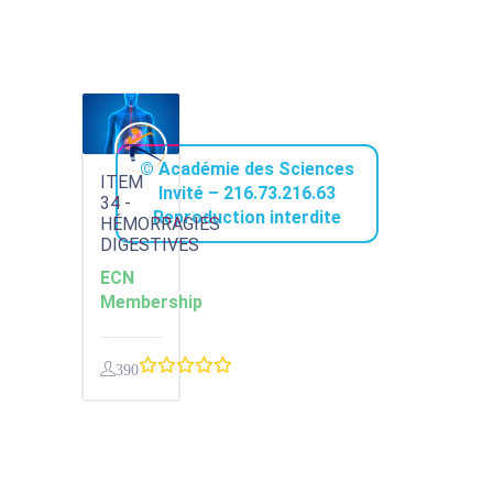
© Académie des Sciences
ITEM
Invité – 216.73.216.63
34 -
Reproduction interdite
HÉMORRAGIES
DIGESTIVES
ECN
Membership
390