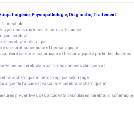
Etiopathogénie, Physiopathologie, Diagnostic, Traitement.
e l’encéphale.
cales primaires motrices et somesthésiques.
nguin cérébral.
laire cérébral ischémique.
laire cérébral ischémique et hémorragique.
t vasculaire cérébral ischémique et hémorragique à partir des données
ose veineuse cérébrale à partir des données cliniques et
 cérébral ischémique et hémorragique selon l’âge.
hase aiguë de l’accident vasculaire cérébral ischémique et
es mesures préventives des accidents vasculaires cérébraux ischémique